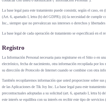
contactar con usted o identificarle ("Información Personal").
La base legal para este tratamiento puede consistir, según el caso, en 
(Art. 6, apartado I, letra (b) del GDPR); (ii) la necesidad de cumplir 
Inc., siempre que no prevalezcan sus intereses o derechos y libertades
La base legal de cada operación de tratamiento se especificará en el re
Registro
La Información Personal necesaria para registrarse en el Sitio o en un
electrónico, fecha de nacimiento, otra información recopilada por los 
su dirección de Protocolo de Internet cuando se combine con otra inf
También recopilaremos información que usted proporcione sobre sus pref
de las Aplicaciones de Tik Joy Inc. La base legal para este tratamiento 
precontractuales adoptadas a su solicitud (art. 6, apartado I, letra b)
este interés se equilibra con su interés en recibir este tipo de servicios 