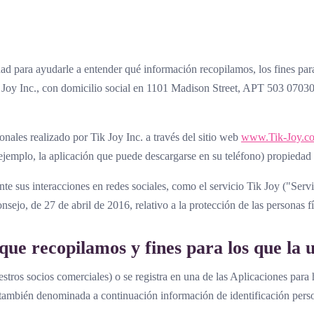
dad para ayudarle a entender qué información recopilamos, los fines par
k Joy Inc., con domicilio social en 1101 Madison Street, APT 503 070
onales realizado por Tik Joy Inc. a través del sitio web
www.Tik-Joy.c
r ejemplo, la aplicación que puede descargarse en su teléfono) propiedad 
nte sus interacciones en redes sociales, como el servicio Tik Joy ("Serv
jo, de 27 de abril de 2016, relativo a la protección de las personas f
que recopilamos y fines para los que la 
nuestros socios comerciales) o se registra en una de las Aplicaciones par
también denominada a continuación información de identificación person