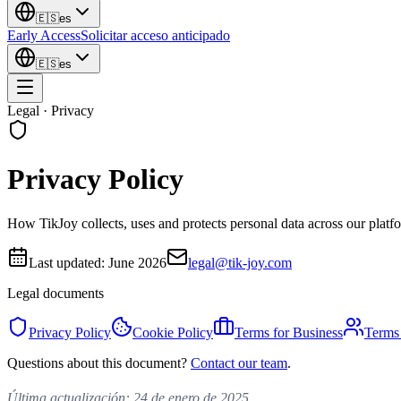
🇪🇸
es
Early Access
Solicitar acceso anticipado
🇪🇸
es
Legal · Privacy
Privacy Policy
How TikJoy collects, uses and protects personal data across our platf
Last updated:
June 2026
legal@tik-joy.com
Legal documents
Privacy Policy
Cookie Policy
Terms for Business
Terms 
Questions about this document?
Contact our team
.
Última actualización: 24 de enero de 2025