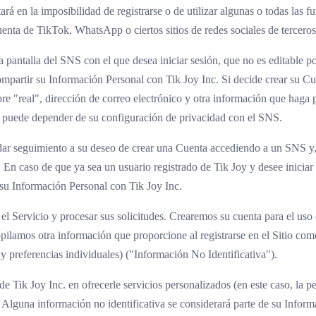
á en la imposibilidad de registrarse o de utilizar algunas o todas las f
uenta de TikTok, WhatsApp o ciertos sitios de redes sociales de terceros
a pantalla del SNS con el que desea iniciar sesión, que no es editable p
compartir su Información Personal con Tik Joy Inc. Si decide crear su C
real", dirección de correo electrónico y otra información que haga púb
s puede depender de su configuración de privacidad con el SNS.
 dar seguimiento a su deseo de crear una Cuenta accediendo a un SNS y, 
 En caso de que ya sea un usuario registrado de Tik Joy y desee iniciar 
 su Información Personal con Tik Joy Inc.
l Servicio y procesar sus solicitudes. Crearemos su cuenta para el uso
lamos otra información que proporcione al registrarse en el Sitio como 
 y preferencias individuales) ("Información No Identificativa").
e Tik Joy Inc. en ofrecerle servicios personalizados (en este caso, la per
). Alguna información no identificativa se considerará parte de su Infor