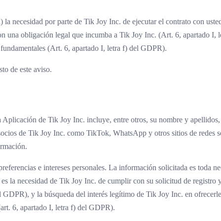
(i) la necesidad por parte de Tik Joy Inc. de ejecutar el contrato con ust
con una obligación legal que incumba a Tik Joy Inc. (Art. 6, apartado I, 
 fundamentales (Art. 6, apartado I, letra f) del GDPR).
sto de este aviso.
a Aplicación de Tik Joy Inc. incluye, entre otros, su nombre y apellido
socios de Tik Joy Inc. como TikTok, WhatsApp y otros sitios de redes soc
ormación.
erencias e intereses personales. La información solicitada es toda nece
es la necesidad de Tik Joy Inc. de cumplir con su solicitud de registro y
 del GDPR), y la búsqueda del interés legítimo de Tik Joy Inc. en ofrecerl
(art. 6, apartado I, letra f) del GDPR).