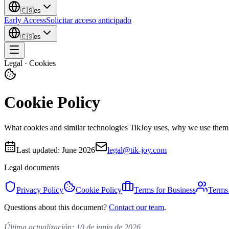
🇪🇸
es
Early Access
Solicitar acceso anticipado
🇪🇸
es
Legal · Cookies
Cookie Policy
What cookies and similar technologies TikJoy uses, why we use them
Last updated:
June 2026
legal@tik-joy.com
Legal documents
Privacy Policy
Cookie Policy
Terms for Business
Terms 
Questions about this document?
Contact our team
.
Última actualización: 10 de junio de 2026