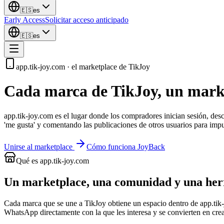
🇪🇸
es
Early Access
Solicitar acceso anticipado
🇪🇸
es
app.tik-joy.com · el marketplace de TikJoy
Cada marca de TikJoy,
un marke
app.tik-joy.com es el lugar donde los compradores inician sesión, d
'me gusta' y comentando las publicaciones de otros usuarios para impu
Unirse al marketplace
Cómo funciona JoyBack
Qué es app.tik-joy.com
Un marketplace, una comunidad y una herr
Cada marca que se une a TikJoy obtiene un espacio dentro de app.tik-
WhatsApp directamente con la que les interesa y se convierten en cr