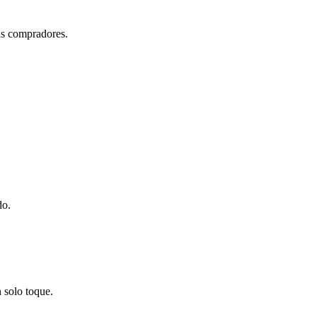
más compradores.
do.
 solo toque.