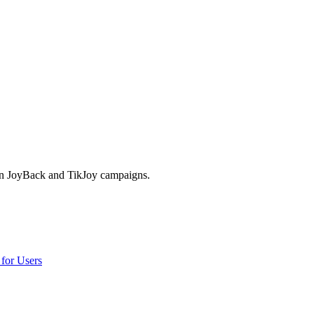
g in JoyBack and TikJoy campaigns.
for Users