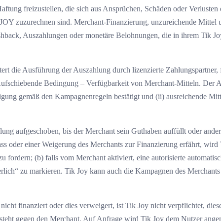
aftung freizustellen, die sich aus Ansprüchen, Schäden oder Verlusten 
TIK JOY zuzurechnen sind. Merchant-Finanzierung, unzureichende Mittel
ashback, Auszahlungen oder monetäre Belohnungen, die in ihrem Tik Jo
htert die Ausführung der Auszahlung durch lizenzierte Zahlungspartner, 
Aufschiebende Bedingung – Verfügbarkeit von Merchant-Mitteln. Der An
tigung gemäß den Kampagnenregeln bestätigt und (ii) ausreichende Mitt
ung aufgeschoben, bis der Merchant sein Guthaben auffüllt oder anderwei
ss oder einer Weigerung des Merchants zur Finanzierung erfährt, wir
u fordern; (b) falls vom Merchant aktiviert, eine autorisierte automati
rlich“ zu markieren. Tik Joy kann auch die Kampagnen des Merchants 
ht finanziert oder dies verweigert, ist Tik Joy nicht verpflichtet, di
esteht gegen den Merchant. Auf Anfrage wird Tik Joy dem Nutzer ange