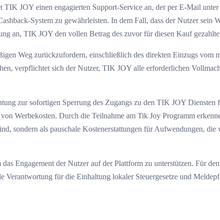
et TIK JOY einen engagierten Support-Service an, der per E-Mail unte
Cashback-System zu gewährleisten. In dem Fall, dass der Nutzer sein W
tung an, TIK JOY den vollen Betrag des zuvor für diesen Kauf gezahlt
igen Weg zurückzufordern, einschließlich des direkten Einzugs vom mit
en, verpflichtet sich der Nutzer, TIK JOY alle erforderlichen Vollmach
chtung zur sofortigen Sperrung des Zugangs zu den TIK JOY Diensten f
ng von Werbekosten. Durch die Teilnahme am Tik Joy Programm erkennen
ind, sondern als pauschale Kostenerstattungen für Aufwendungen, die 
m das Engagement der Nutzer auf der Plattform zu unterstützen. Für den 
le Verantwortung für die Einhaltung lokaler Steuergesetze und Meldepf