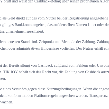
Y prüft und weist den Cashback-Betrag über seinen proprietären Algo
s Geld direkt auf das vom Nutzer bei der Registrierung angegebene B
 gültiges Bankkonto angeben, das auf denselben Namen lautet oder des
nerunternehmen spezifiziert.
auf dem neuesten Stand sind. Zeitpunkt und Methode der Zahlung. Zah
chen oder administrativen Hindernisse vorliegen. Der Nutzer erhält ein
 der Bereitstellung von Cashback aufgrund von: Fehlern oder Unvollst
n. TIK JOY behält sich das Recht vor, die Zahlung von Cashback ausz
hen.
e eines Verstoßes gegen diese Nutzungsbedingungen. Wenn die angesam
er nicht konform mit den Plattformregeln angesehen werden. Transparen
erwachen.