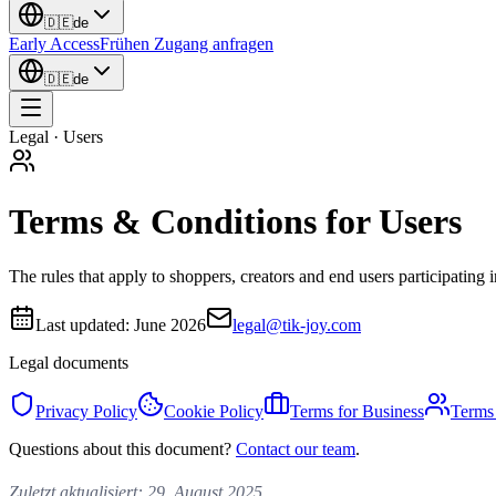
🇩🇪
de
Early Access
Frühen Zugang anfragen
🇩🇪
de
Legal · Users
Terms & Conditions for Users
The rules that apply to shoppers, creators and end users participatin
Last updated:
June 2026
legal@tik-joy.com
Legal documents
Privacy Policy
Cookie Policy
Terms for Business
Terms 
Questions about this document?
Contact our team
.
Zuletzt aktualisiert: 29. August 2025