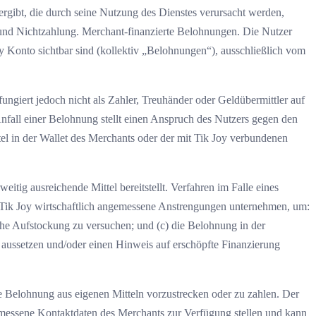
ergibt, die durch seine Nutzung des Dienstes verursacht werden,
 und Nichtzahlung. Merchant-finanzierte Belohnungen. Die Nutzer
y Konto sichtbar sind (kollektiv „Belohnungen“), ausschließlich vom
fungiert jedoch nicht als Zahler, Treuhänder oder Geldübermittler auf
fall einer Belohnung stellt einen Anspruch des Nutzers gegen den
el in der Wallet des Merchants oder der mit Tik Joy verbundenen
tig ausreichende Mittel bereitstellt. Verfahren im Falle eines
d Tik Joy wirtschaftlich angemessene Anstrengungen unternehmen, um:
sche Aufstockung zu versuchen; und (c) die Belohnung in der
aussetzen und/oder einen Hinweis auf erschöpfte Finanzierung
ese Belohnung aus eigenen Mitteln vorzustrecken oder zu zahlen. Der
messene Kontaktdaten des Merchants zur Verfügung stellen und kann