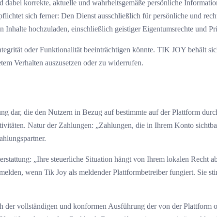
nd dabei korrekte, aktuelle und wahrheitsgemäße persönliche Informati
rpflichtet sich ferner: Den Dienst ausschließlich für persönliche und r
n Inhalte hochzuladen, einschließlich geistiger Eigentumsrechte und Pr
ntegrität oder Funktionalität beeinträchtigen könnte. TIK JOY behält 
tem Verhalten auszusetzen oder zu widerrufen.
 dar, die den Nutzern in Bezug auf bestimmte auf der Plattform durch
ivitäten. Natur der Zahlungen: „Zahlungen, die in Ihrem Konto sichtba
Zahlungspartner.
erstattung: „Ihre steuerliche Situation hängt von Ihrem lokalen Recht a
melden, wenn Tik Joy als meldender Plattformbetreiber fungiert. Sie st
der vollständigen und konformen Ausführung der von der Plattform od