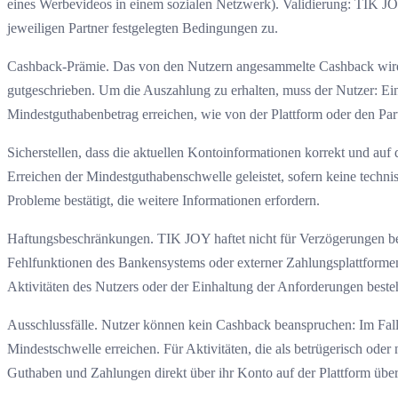
eines Werbevideos in einem sozialen Netzwerk). Validierung: TIK JO
jeweiligen Partner festgelegten Bedingungen zu.
Cashback-Prämie. Das von den Nutzern angesammelte Cashback wird al
gutgeschrieben. Um die Auszahlung zu erhalten, muss der Nutzer: Ein
Mindestguthabenbetrag erreichen, wie von der Plattform oder den Part
Sicherstellen, dass die aktuellen Kontoinformationen korrekt und 
Erreichen der Mindestguthabenschwelle geleistet, sofern keine technis
Probleme bestätigt, die weitere Informationen erfordern.
Haftungsbeschränkungen. TIK JOY haftet nicht für Verzögerungen bei
Fehlfunktionen des Bankensystems oder externer Zahlungsplattforme
Aktivitäten des Nutzers oder der Einhaltung der Anforderungen beste
Ausschlussfälle. Nutzer können kein Cashback beanspruchen: Im Fall
Mindestschwelle erreichen. Für Aktivitäten, die als betrügerisch od
Guthaben und Zahlungen direkt über ihr Konto auf der Plattform üb