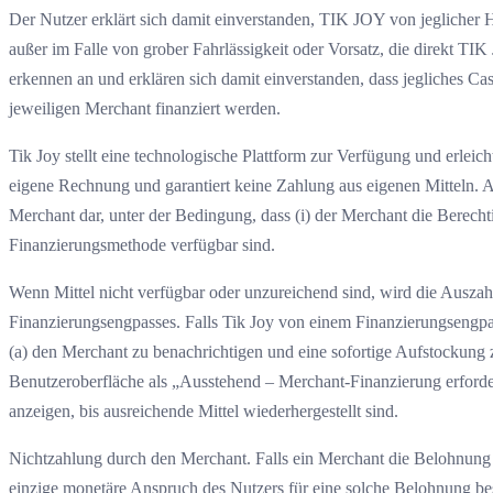
Der Nutzer erklärt sich damit einverstanden, TIK JOY von jeglicher H
außer im Falle von grober Fahrlässigkeit oder Vorsatz, die direkt 
erkennen an und erklären sich damit einverstanden, dass jegliches C
jeweiligen Merchant finanziert werden.
Tik Joy stellt eine technologische Plattform zur Verfügung und erleic
eigene Rechnung und garantiert keine Zahlung aus eigenen Mitteln. 
Merchant dar, unter der Bedingung, dass (i) der Merchant die Berech
Finanzierungsmethode verfügbar sind.
Wenn Mittel nicht verfügbar oder unzureichend sind, wird die Auszahl
Finanzierungsengpasses. Falls Tik Joy von einem Finanzierungsengpa
(a) den Merchant zu benachrichtigen und eine sofortige Aufstockung z
Benutzeroberfläche als „Ausstehend – Merchant-Finanzierung erforde
anzeigen, bis ausreichende Mittel wiederhergestellt sind.
Nichtzahlung durch den Merchant. Falls ein Merchant die Belohnung nic
einzige monetäre Anspruch des Nutzers für eine solche Belohnung b