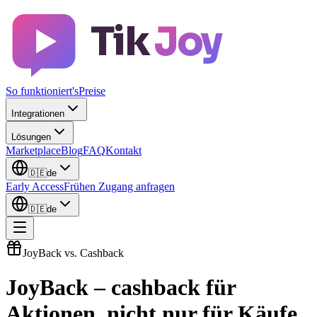
Tik
Joy
So funktioniert's
Preise
Integrationen
Lösungen
Marketplace
Blog
FAQ
Kontakt
🇩🇪
de
Early Access
Frühen Zugang anfragen
🇩🇪
de
JoyBack vs. Cashback
JoyBack
– cashback für
Aktionen, nicht nur für Käufe