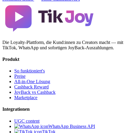
Tik
Joy
Die Loyalty-Plattform, die Kund:innen zu Creators macht — mit
TikTok, WhatsApp und sofortigen JoyBack-Auszahlungen.
Produkt
So funktioniert's
Preise
All-in-One Lösung
Cashback Reward
JoyBack vs Cashback
Marketplace
Integrationen
UGC content
WhatsApp Business API
TikTok