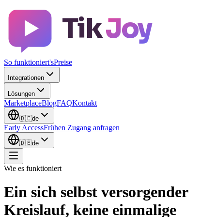
Tik
Joy
So funktioniert's
Preise
Integrationen
Lösungen
Marketplace
Blog
FAQ
Kontakt
🇩🇪
de
Early Access
Frühen Zugang anfragen
🇩🇪
de
Wie es funktioniert
Ein
sich selbst versorgender
Kreislauf
, keine einmalige