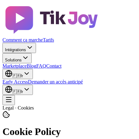
Tik
Joy
Comment ça marche
Tarifs
Intégrations
Solutions
Marketplace
Blog
FAQ
Contact
🇫🇷
fr
Early Access
Demander un accès anticipé
🇫🇷
fr
Legal · Cookies
Cookie Policy