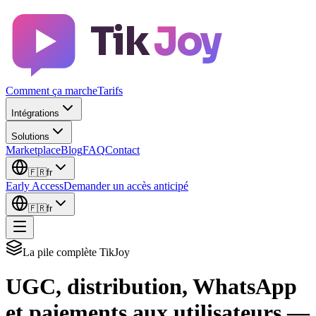
Tik
Joy
Comment ça marche
Tarifs
Intégrations
Solutions
Marketplace
Blog
FAQ
Contact
🇫🇷
fr
Early Access
Demander un accès anticipé
🇫🇷
fr
La pile complète TikJoy
UGC, distribution, WhatsApp
et paiements aux utilisateurs —