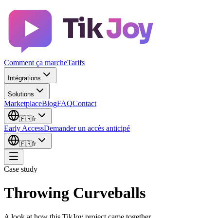
Tik
Joy
Comment ça marche
Tarifs
Intégrations
Solutions
Marketplace
Blog
FAQ
Contact
🇫🇷
fr
Early Access
Demander un accès anticipé
🇫🇷
fr
Case study
Throwing Curveballs
A look at how this TikJoy project came together.