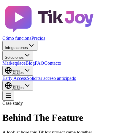
Tik
Joy
Cómo funciona
Precios
Integraciones
Soluciones
Marketplace
Blog
FAQ
Contacto
🇪🇸
es
Early Access
Solicitar acceso anticipado
🇪🇸
es
Case study
Behind The Feature
A look at how this TikJoy project came together.